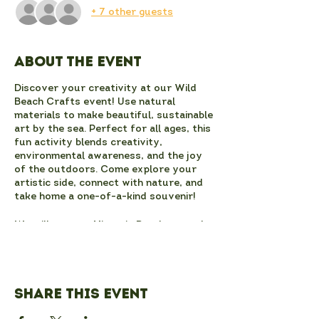
+ 7 other guests
About the event
Discover your creativity at our Wild
Beach Crafts event! Use natural
materials to make beautiful, sustainable
art by the sea. Perfect for all ages, this
fun activity blends creativity,
environmental awareness, and the joy
of the outdoors. Come explore your
artistic side, connect with nature, and
take home a one-of-a-kind souvenir!
We will meet at Victoria Road car park
before heading on to the beach. Spaces
are limited, so please book for the
number of people that will be coming in
your group. Children under 18 must be
Share this event
accompanied by an adult.