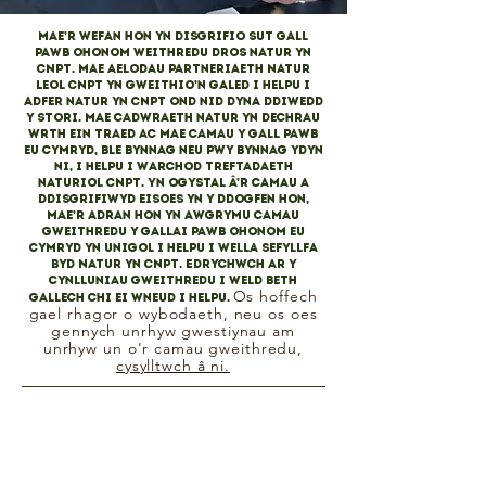
Mae’r wefan hon yn disgrifio sut gall
pawb ohonom weithredu dros natur yn
CNPT. Mae aelodau Partneriaeth Natur
Leol CNPT yn gweithio’n galed i helpu i
adfer natur yn CNPT ond nid dyna ddiwedd
y stori. Mae cadwraeth natur yn dechrau
wrth ein traed ac mae camau y gall pawb
eu cymryd, ble bynnag neu pwy bynnag ydyn
ni, i helpu i warchod treftadaeth
naturiol CNPT. Yn ogystal â’r camau a
ddisgrifiwyd eisoes yn y ddogfen hon,
mae’r adran hon yn awgrymu camau
gweithredu y gallai pawb ohonom eu
cymryd yn unigol i helpu i wella Sefyllfa
Byd Natur yn CNPT. Edrychwch ar y
cynlluniau gweithredu i weld beth
Os hoffech
gallech chi ei wneud i helpu.
gael rhagor o wybodaeth, neu os oes
gennych unrhyw gwestiynau am
unrhyw un o'r camau gweithredu,
cysylltwch â ni.