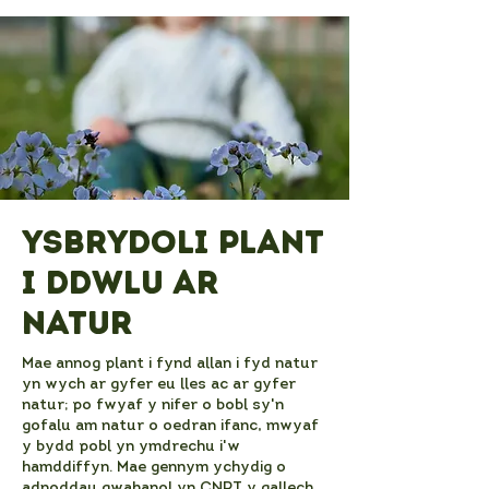
Ysbrydoli plant
i ddwlu ar
natur
Mae annog plant i fynd allan i fyd natur
yn wych ar gyfer eu lles ac ar gyfer
natur; po fwyaf y nifer o bobl sy'n
gofalu am natur o oedran ifanc, mwyaf
y bydd pobl yn ymdrechu i'w
hamddiffyn. Mae gennym ychydig o
adnoddau gwahanol yn CNPT y gallech