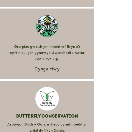
Grwpiau gwaith ym mhentref Bryn a'r
cyffiniau, gan gynnwys Gwarchodfa Natur
Leol Bryn Tip.
Dysgu Mwy
Butterfly Conservation
Arolygon Brith y Gors a rheoli cynefinoedd yn
ardal dyffryn Dulais.