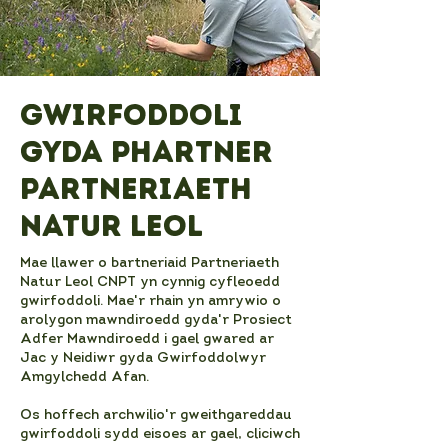
Gwirfoddoli
gyda phartner
Partneriaeth
Natur Leol
Mae llawer o bartneriaid Partneriaeth
Natur Leol CNPT yn cynnig cyfleoedd
gwirfoddoli. Mae'r rhain yn amrywio o
arolygon mawndiroedd gyda'r Prosiect
Adfer Mawndiroedd i gael gwared ar
Jac y Neidiwr gyda Gwirfoddolwyr
Amgylchedd Afan.
Os hoffech archwilio'r gweithgareddau
gwirfoddoli sydd eisoes ar gael, cliciwch