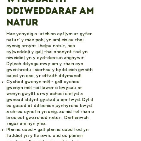
ddiweddaraf am
natur
Mae ychydig o 'atebion cyflym ar gyfer
natur' y mae pobl yn aml eisiau rhoi
cynnig arnynt i helpu natur, heb
sylweddoli y gall rhai ohonynt fod yn
niweidiol yn y cyd-destun anghywir.
Dylech ddysgu mwy am y rhain cyn
gweithredu i sicrhau y bydd eich gwaith
caled yn cael yr effaith ddymunol!
Cychod gwenyn mêl - gall cychod
gwenyn mêl roi llawer o bwysau ar
wenyn gwyllt drwy achosi clefyd a
gwneud iddynt gystadlu am fwyd. Dylid
eu gosod at ddibenion cynhyrchu bwyd
a chreu cynefin yn unig, ac nid fel rhan o
brosiect gwarchod natur. Darllenwch
ragor am hyn yma.
Plannu coed - gall plannu coed fod yn
fuddiol yn y lle iawn, ond os plannir