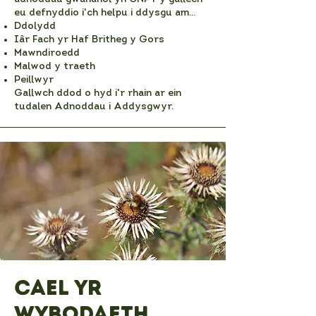
eu defnyddio i'ch helpu i ddysgu am...
Ddolydd
Iâr Fach yr Haf Britheg y Gors
Mawndiroedd
Malwod y traeth
Peillwyr
Gallwch ddod o hyd i'r rhain ar ein
tudalen Adnoddau i Addysgwyr.
Cael yr
wybodaeth