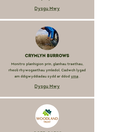
Dysgu Mwy
Crymlyn Burrows
Monitro planhigion prin, glanhau traethau,
rheoli rhywogaethau ymledol. Cadwch lygad
am ddigwyddiadau sydd ar ddod
yma
.
Dysgu Mwy