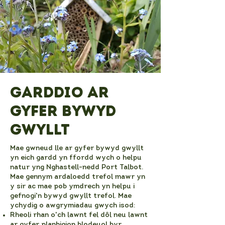
Garddio ar
gyfer Bywyd
Gwyllt
Mae gwneud lle ar gyfer bywyd gwyllt
yn eich gardd yn ffordd wych o helpu
natur yng Nghastell-nedd Port Talbot.
Mae gennym ardaloedd trefol mawr yn
y sir ac mae pob ymdrech yn helpu i
gefnogi'n bywyd gwyllt trefol. Mae
ychydig o awgrymiadau gwych isod:
Rheoli rhan o'ch lawnt fel dôl neu lawnt
ar gyfer planhigion blodeuol byr