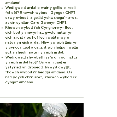
amdano!
Wedi gweld ardal o wair y gellid ei reoli
fel dôl? Rhowch wybod i Gyngor CNPT
drwy e-bost a gellid ychwanegu'r ardal
at ein cynllun Caru Gwenyn CNPT.
Rhowch wybod i'ch Cynghorwyr lleol
eich bod yn mwynhau gweld natur yn
eich ardal / os hoffech weld mwy o
natur yn eich ardal. Nhw yw eich llais yn
y cyngor lleol a gallant eich helpu i wella
sut y rheolir natur yn eich ardal.
Wedi gweld rhywbeth sy'n difrodi natur
yn eich ardal leol? Os yw'n cael ei
ystyried yn drosedd bywyd gwyllt,
rhowch wybod i'r heddlu amdano. Os
nad ydych chi'n siŵr, rhowch wybod i'r
cyngor amdano.