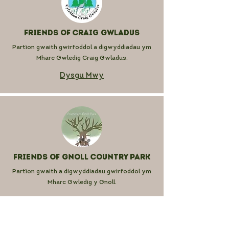
Friends of Craig Gwladus
Partïon gwaith gwirfoddol a digwyddiadau ym
Mharc Gwledig Craig Gwladus.
Dysgu Mwy
Friends of Gnoll Country Park
Partïon gwaith a digwyddiadau gwirfoddol ym
Mharc Gwledig y Gnoll.
Dysgu Mwy