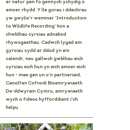
ar natur pan fo gennych ychydig o
amser rhydd. Y lle gorau i ddechrau
yw gwylio'r weminar 'Introduction
to Wildlife Recording' hon a
chwblhau cyrsiau adnabod
rhywogaethau. Cadwch lygad am
gyrsiau sydd ar ddod yn ein
calendr, neu gallwch gwblhau eich
cyrsiau eich hun yn eich amser eich
hun - mae gan un o'n partneriaid,
Canolfan Cofnodi Bioamrywiaeth
De-ddwyrain Cymru, amrywiaeth
wych o fideos hyfforddiant i'ch
helpu.