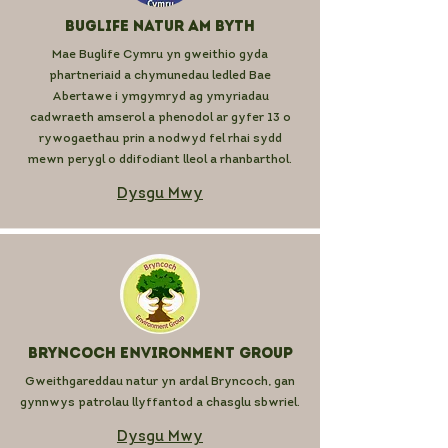
Buglife Natur am Byth
Mae Buglife Cymru yn gweithio gyda
phartneriaid a chymunedau ledled Bae
Abertawe i ymgymryd ag ymyriadau
cadwraeth amserol a phenodol ar gyfer 13 o
rywogaethau prin a nodwyd fel rhai sydd
mewn perygl o ddifodiant lleol a rhanbarthol.
Dysgu Mwy
Bryncoch Environment Group
Gweithgareddau natur yn ardal Bryncoch, gan
gynnwys patrolau llyffantod a chasglu sbwriel.
Dysgu Mwy