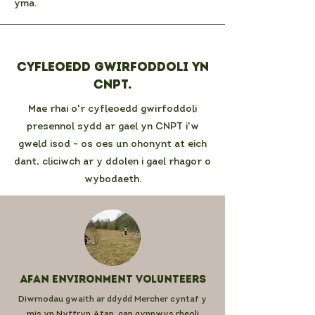
yma.
Cyfleoedd gwirfoddoli yn
CNPT.
Mae rhai o'r cyfleoedd gwirfoddoli
presennol sydd ar gael yn CNPT i'w
gweld isod - os oes un ohonynt at eich
dant, cliciwch ar y ddolen i gael rhagor o
wybodaeth.
Afan Environment Volunteers
Diwrnodau gwaith ar ddydd Mercher cyntaf y
mis yn Nyffryn Afan, gan gynnwys rheoli