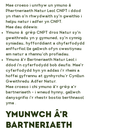
Mae croeso i unrhyw un ymuno â
Phartneriaeth Natur Leol CNPT i ddod
yn rhan o'n rhwydwaith sy'n gweithio i
helpu natur i adfer yn CNPT.
Mae dau ddewis:
Ymuno â grŵp CNPT dros Natur sy'n
gweithredu yn y gymuned, sy'n cynnig
syniadau, hyfforddiant a chyfarfodydd
anffurfiol lle gallwch ofyn cwestiynau
am natur a rhannu'ch profiadau.
Ymuno â'r Bartneriaeth Natur Leol i
ddod i'n cyfarfodydd bob deufis. Mae'r
cyfarfodydd hyn yn addas i'r rheini a
hoffai gyfrannu at gynhyrchu’r Cynllun
Gweithredu Adfer Natur.
Mae croeso i chi ymuno â'r grŵp a'r
bartneriaeth - i wneud hynny, gallwch
danysgrifio i'r rhestr bostio berthnasol
yma .
Ymunwch â'r
Bartneriaeth