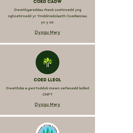
Coed Cadw
Gweithgareddau rheoli coetiroedd yng
nghoetiroedd yr Ymddiriedolaeth Coedlannau
yn y sir.
Dysgu Mwy
Coed Lleol
Gweithdai a gwirfoddoli mewn safleoedd ledled
CNPT
Dysgu Mwy