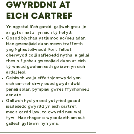
gwyrddni at
eich cartref
Yn ogystal â'ch gardd, gallwch greu lle
ar gyfer natur yn eich tŷ hefyd:
Gosod blychau ystlumod ac/neu adar.
Mae gwenoliaid duon mewn trafferth
yng Nghastell-nedd Port Talbot
oherwydd colli safleoedd nythu, a gallai
rhes o flychau gwenoliaid duon ar eich
tŷ wneud gwahaniaeth go iawn yn eich
ardal leol.
Ceisiwch wella effeithlonrwydd ynni
eich cartref drwy osod gwydr dwbl,
paneli solar, pympiau gwres ffynhonnell
aer etc.
Gallwch hyd yn oed ystyried gosod
isadeiledd gwyrdd yn eich cartref,
megis gardd law, to gwyrdd neu wal
fyw. Mae rhagor o wybodaeth am sut
gallech gyflawni hyn yma.