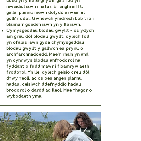
coed yn y lle anghywir gall fod yn
niweidiol iawn i natur. Er enghraifft,
gallai plannu mewn dolydd arwain at
golli'r ddôl. Gwnewch ymdrech bob tro i
blannu'r goeden iawn yn y lle iawn.
Cymysgeddau blodau gwyllt - os ydych
am greu dôl blodau gwyllt, dylech fod
yn ofalus iawn gyda chymysgeddau
blodau gwyllt y gallwch eu prynu o
archfarchnadoedd. Mae'r rhain yn aml
yn cynnwys blodau anfrodorol na
fyddant o fudd mawr i fioamrywiaeth
frodorol. Yn lle, dylech geisio creu dôl
drwy reoli, ac os oes angen plannu
hadau, ceisiwch ddefnyddio hadau
brodorol o darddiad lleol. Mae rhagor o
wybodaeth yma.