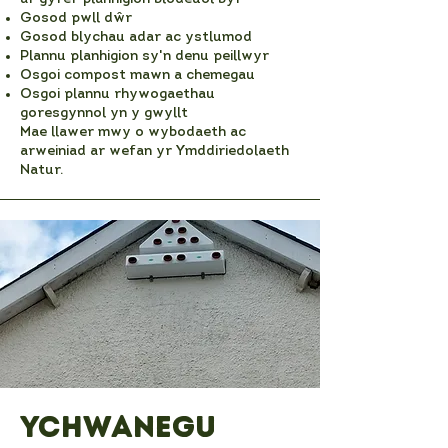
Gosod pwll dŵr
Gosod blychau adar ac ystlumod
Plannu planhigion sy'n denu peillwyr
Osgoi compost mawn a chemegau
Osgoi plannu rhywogaethau
goresgynnol yn y gwyllt
Mae llawer mwy o wybodaeth ac
arweiniad ar wefan yr Ymddiriedolaeth
Natur.
Ychwanegu