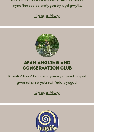
cynefinoedd ac arolygon bywyd gwyllt.
Dysgu Mwy
Afan Angling and
Conservation Club
Rheoli Afon Afan, gan gynnwys gwaith i gael
gwared ar rwystrau i fudo pysgod.
Dysgu Mwy