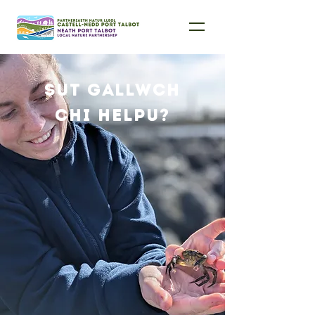
Sut gallwch
chi helpu?