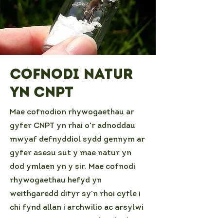
Cofnodi Natur
yn CNPT
Mae cofnodion rhywogaethau ar
gyfer CNPT yn rhai o'r adnoddau
mwyaf defnyddiol sydd gennym ar
gyfer asesu sut y mae natur yn
dod ymlaen yn y sir. Mae cofnodi
rhywogaethau hefyd yn
weithgaredd difyr sy'n rhoi cyfle i
chi fynd allan i archwilio ac arsylwi